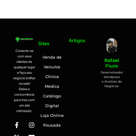
Artigos
Sites
Conecte-se
com seus
Venda de
Rafael
clientes de
Fiuza
Veículos
qualquer lugar
Desenvolvedor
e faça seu
Clínica
Wordpress
negócio brilhar
e Analista de
na web!
Médica
Negócios
Deixe a
concorrência
Catálogo
para trás com
um site
Digital
otimizado.
Loja Online
Pousada