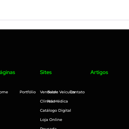
áginas
Sites
Artigos
ome
Portfólio
Venda de Veículos
Sobre
Contato
Clínica Médica
Nós
Catálogo Digital
Loja Online
Pousada